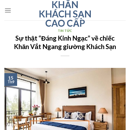
KHĂN
Skip
to
KHÁCH SẠN
content
CAO CẤP
TIN TỨC
Sự thật “Đáng Kinh Ngạc” về chiếc
Khăn Vắt Ngang giường Khách Sạn
15
Th9